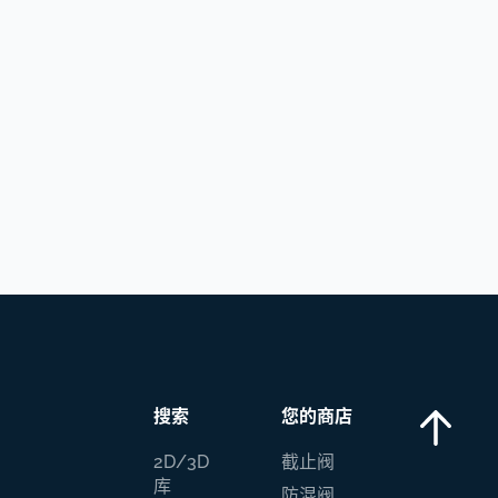
搜索
您的商店
2D/3D
截止阀
库
防混阀