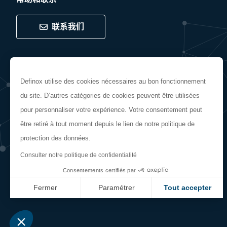
联系我们
跟随
Definox utilise des cookies nécessaires au bon fonctionnement
du site. D’autres catégories de cookies peuvent être utilisées
pour personnaliser votre expérience. Votre consentement peut
être retiré à tout moment depuis le lien de notre politique de
protection des données.
Consulter notre politique de confidentialité
Consentements certifiés par
般销售条件
法律声明
Cookie管理
保修
Fermer
Paramétrer
Tout accepter
Axeptio consent
Plateforme de Gestion du Consentement : Personnalisez vo
Notre plateforme vous permet d'adapter et de gérer vos param