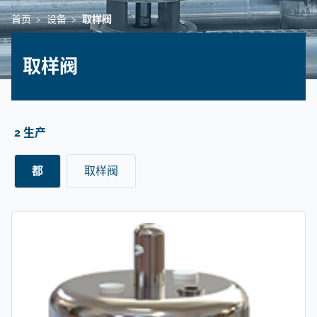
首页
设备
取样阀
>
>
取样阀
2 生产
都
取样阀