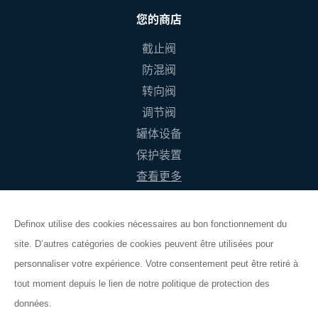
您的商店
截止阀
防混阀
转向阀
调节阀
罐体设备
保护装置
查看更多
Definox utilise des cookies nécessaires au bon fonctionnement du
site. D’autres catégories de cookies peuvent être utilisées pour
般销售条件
personnaliser votre expérience. Votre consentement peut être retiré à
法律声明
tout moment depuis le lien de notre politique de protection des
Cookie管理
données.