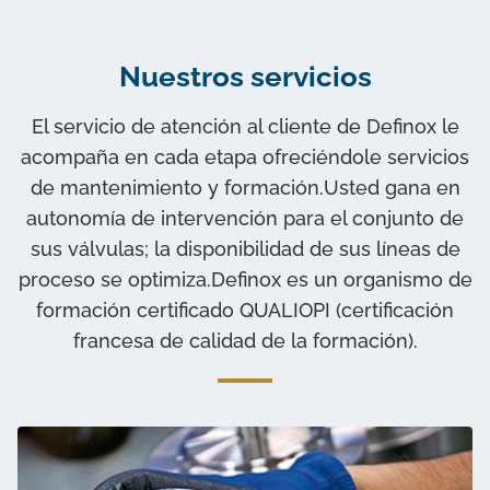
No añadir certificado
Asociar a la válvula y añadir a la cesta
Nuestros servicios
El servicio de atención al cliente de Definox le
Añadir sin comentarios
acompaña en cada etapa ofreciéndole servicios
de mantenimiento y formación.Usted gana en
autonomía de intervención para el conjunto de
sus válvulas; la disponibilidad de sus líneas de
proceso se optimiza.Definox es un organismo de
formación certificado QUALIOPI (certificación
francesa de calidad de la formación).