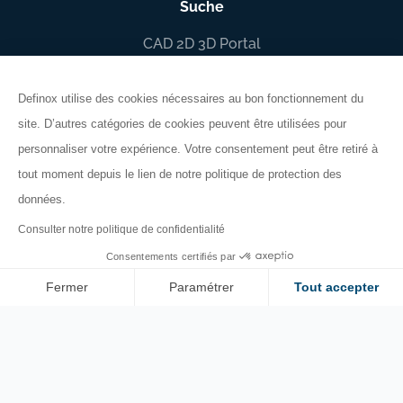
Suche
CAD 2D 3D Portal
Dokumentbibliotek
Definox utilise des cookies nécessaires au bon fonctionnement du
site. D’autres catégories de cookies peuvent être utilisées pour
Ihr Shop
personnaliser votre expérience. Votre consentement peut être retiré à
Isolierung
tout moment depuis le lien de notre politique de protection des
Mischsichere Ventile
données.
Ausrichten
Consulter notre politique de confidentialité
Regulierung
Consentements certifiés par
Ausrüstung des Tanks
Fermer
Paramétrer
Tout accepter
Schutzvorrichtungen
Axeptio consent
Plateforme de Gestion du Consentement : Personnalisez vos O
Mehr sehen
Notre plateforme vous permet d'adapter et de gérer vos paramètr