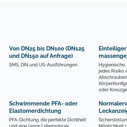
Von DN25 bis DN100 (DN125
Einteilige
und DN150 auf Anfrage)
massengef
SMS, DIN und US-Ausführungen.
Hygienische, 
jedes Risiko
Abschrauben
KörperKonfigu
oder Kreuzg
Die au
Schwimmende PFA- oder
Normalerw
Das 2.1-
Elastomerdichtung
Leckanzei
PFA‑Dichtung, die perfekte Dichtheit
Sicherstellu
Möchten
und eine lange Lebensdauer
Möglichkeit d