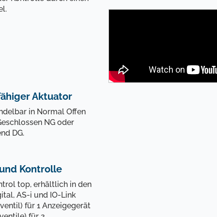
el.
e ein Zertifikat aus...
Zu den Favoriten hinzufügen
Nächster Schritt
ähiger Aktuator
nden Sie mit dem Ventil und fügen Sie es dem Warenkorb
Kein Zertifikat hinzufügen
delbar in Normal Offen
Geschlossen NG oder
end DG.
Hinzufügen ohne Rückmeldung
und Kontrolle
trol top, erhältlich in den
ital, AS-i und IO-Link
entil) für 1 Anzeigegerät
entile) für 2