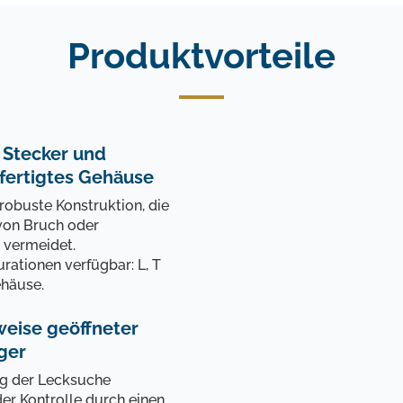
Produktvorteile
r Stecker und
ertigtes Gehäuse
robuste Konstruktion, die
Steuerung und Signalisierung
 von Bruch oder
 vermeidet.
Sie sind fast fertig!
rationen verfügbar: L, T
ehäuse.
sgewählten Elemente werden auf dem Ventil montiert geliefe
Montage und die Einstellungen sind im Preis inbegriffen.
eise geöffneter
Zertifikat wird mit Ihrer Bestellung geliefert. Möchten Sie ein
ger
Zertifikat hinzufügen?
ng der Lecksuche
 Sie Ihren Produkten einen Steueraufsatz hin
er Kontrolle durch einen