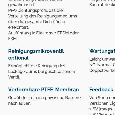
gewährleistet.
Kontrolldeck
PFA‑Dichtungsprofil, das die
Wählen Si
Verteilung des Reinigungsmediums
über die gesamte Dichtfläche
erleichtert.
Ausführung in Elastomer EPDM oder
FKM.
Reinigungsmikroventil
Wartungsf
Verbi
optional
Leicht umwan
NO, Normal 
Ermöglicht die Reinigung des
Doppeltwirk
Leckageraums bei geschlossenem
Ventil.
Verformbare PTFE-Membran
Feedback 
Gewährleistet eine physische Barriere
Von Sorio con
nach außen.
Versionen Dig
2 SV (magnetv
3 SV (Magnetv