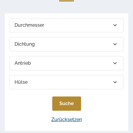
Durchmesser
Dichtung
Antrieb
Hülse
Suche
Steuerung und Signalisierung
Zurücksetzen
Sie sind fast fertig!
Die ausgewählten Elemente werden auf dem Ventil