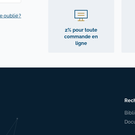
e oublié ?
2% pour toute
commande en
ligne
Rec
Bibl
Doc