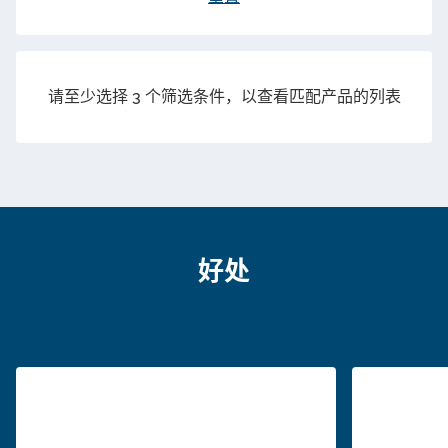
选择证书...
请至少选择 3 个筛选条件，以查看匹配产品的列表
下一步
添加到收藏夹
不添加证书
与阀门配对并将其添加到购物车
添加到购物车，没有标牌
好处