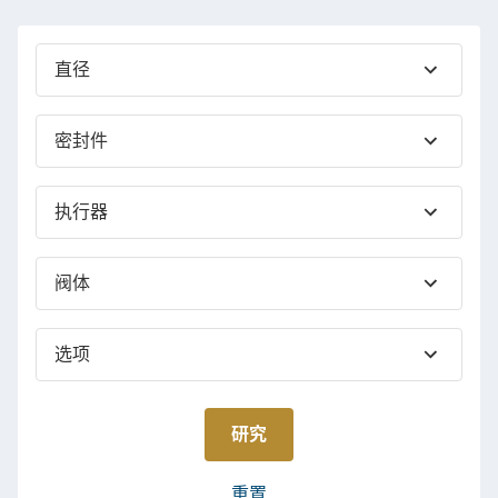
直径
密封件
执行器
控制和信号
阀体
选项
证书
所选元件将安装在阀门上交付。组装和调整是免费的，
并包含在价格中。
研究
2.1 证书作为标准订单提供。是否要添加其他证书？
您想为您的产品添加标牌吗？
重置