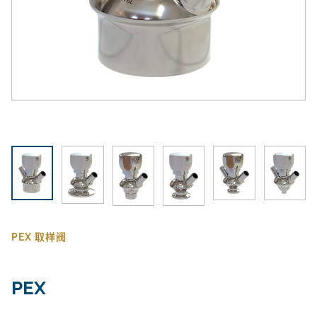
PEX 取样阀
PEX