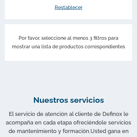
Restablecer
Los elementos seleccionados se entregan
Ya casi ha terminado!
montados en la válvula. El montaje y los ajustes
están incluidos en el precio.
Por favor, seleccione al menos 3 filtros para
El certificado 2.1 se entrega con su pedido. ¿Desea
mostrar una lista de productos correspondientes
añadir otro certificado?
Desea añadir una tapa de control a sus
productos?
Seleccione un certificado...
Nuestros servicios
Paso siguiente
Agregar a los favoritos
El servicio de atención al cliente de Definox le
No añadir certificado
acompaña en cada etapa ofreciéndole servicios
Asociar a la válvula y añadir a la cesta
de mantenimiento y formación.Usted gana en