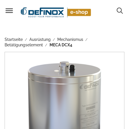
Startseite
Ausrüstung
Mechanismus
/
/
/
Betätigungselement
MECA DCX4
/